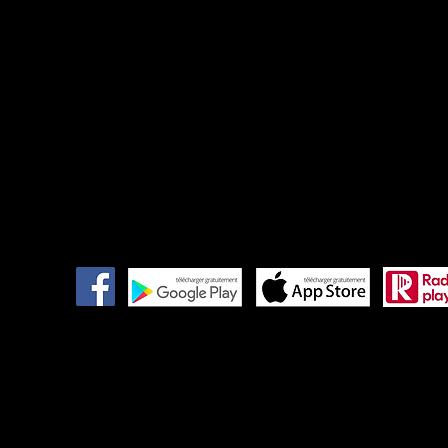
- Le Djam - Ledjam - Station de radio éclectique sans pub (c