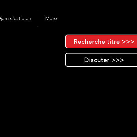
jam c'est bien
More
Recherche titre >>>
Discuter >>>